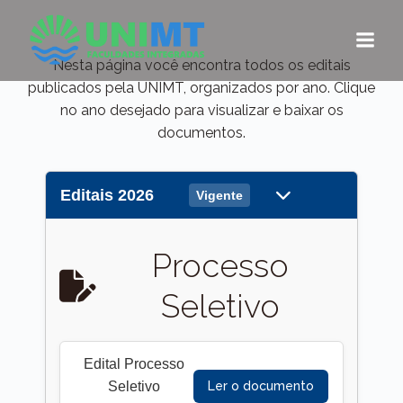
Pular
para
o
Nesta página você encontra todos os editais
conteúdo
publicados pela UNIMT, organizados por ano. Clique
no ano desejado para visualizar e baixar os
documentos.
Editais 2026
Vigente
Processo
Seletivo
Edital Processo
Seletivo
Ler o documento